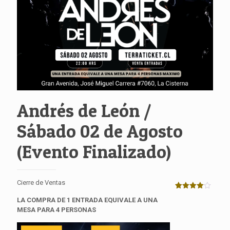
Andrés de León /
Sábado 02 de Agosto
(Evento Finalizado)
Cierre de Ventas
Valorado
2
LA COMPRA DE 1 ENTRADA EQUIVALE A UNA
con
4.00
de 5 en
MESA PARA 4 PERSONAS
base a
valoraciones
de